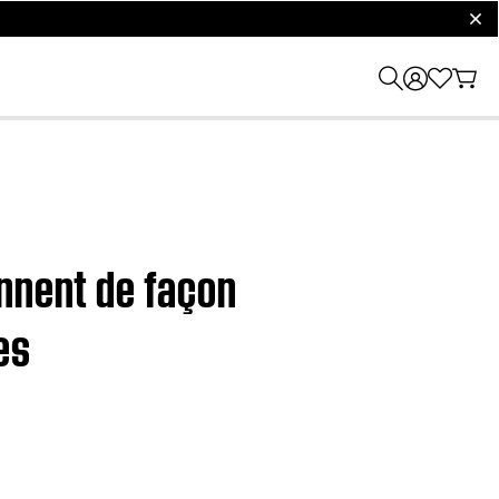
clos
onnent de façon
es