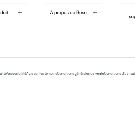
Toggle
Toggle
duit
À propos de Bose
su
alité
Accessibilité
Avis sur les témoins
Conditions générales de vente
Conditions d'utilisa