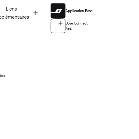
Liens
Application Bose
Toggle
pplémentaires
Bose Connect
App
tion