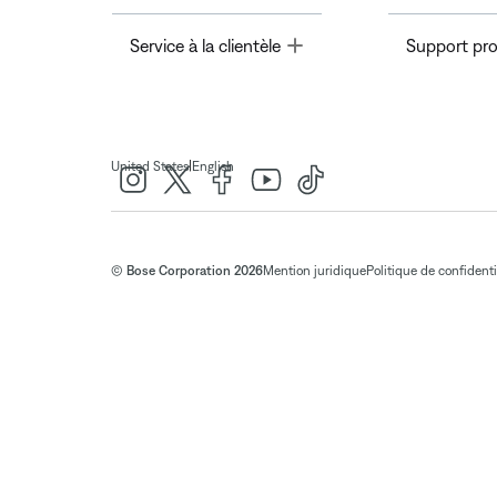
Toggle
Service à la clientèle
Support pro
|
United States
English
© Bose Corporation 2026
Mention juridique
Politique de confidenti