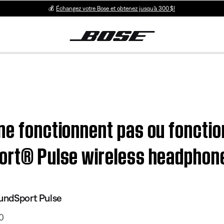
💰
Échangez votre Bose et obtenez jusqu’à 300 $!
ne fonctionnent pas ou foncti
port® Pulse wireless headphon
oundSport Pulse
0