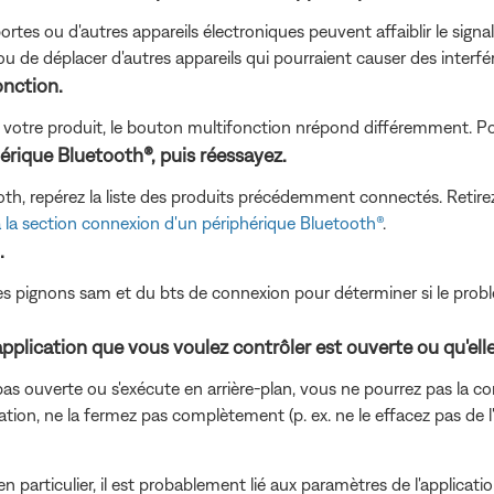
tes ou d'autres appareils électroniques peuvent affaiblir le signal
ou de déplacer d'autres appareils qui pourraient causer des interfé
onction.
votre produit, le bouton multifonction nrépond différemment. Pou
érique Bluetooth®, puis réessayez.
th, repérez la liste des produits précédemment connectés. Retirez 
 la section connexion d'un périphérique Bluetooth®
.
.
 des pignons sam et du bts de connexion pour déterminer si le probl
application que vous voulez contrôler est ouverte ou qu'ell
 pas ouverte ou s'exécute en arrière-plan, vous ne pourrez pas la co
cation, ne la fermez pas complètement (p. ex. ne le effacez pas de l
 particulier, il est probablement lié aux paramètres de l'applicatio