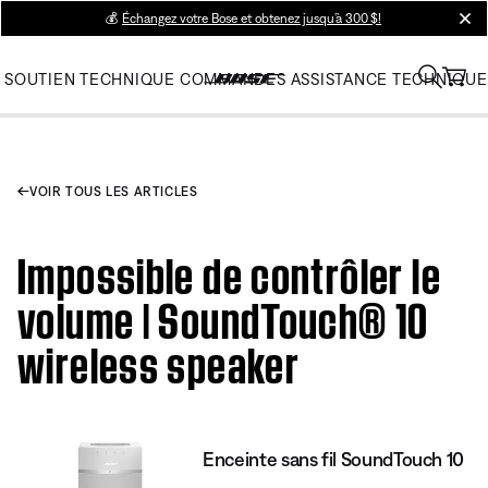
💰
Échangez votre Bose et obtenez jusqu’à 300 $!
clos
SOUTIEN TECHNIQUE
COMMANDES
ASSISTANCE TECHNIQUE
VOIR TOUS LES ARTICLES
Impossible de contrôler le
volume | SoundTouch® 10
wireless speaker
Enceinte sans fil SoundTouch 10