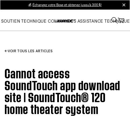
💰
Échangez votre Bose et obtenez jusqu’à 300 $!
clos
SOUTIEN TECHNIQUE
COMMANDES
ASSISTANCE TECHNIQUE
VOIR TOUS LES ARTICLES
Cannot access
SoundTouch app download
site | SoundTouch® 120
home theater system