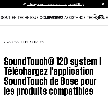
💰
Échangez votre Bose et obtenez jusqu’à 300 $!
clos
SOUTIEN TECHNIQUE
COMMANDES
ASSISTANCE TECHNIQUE
VOIR TOUS LES ARTICLES
SoundTouch® 120 system |
Téléchargez l’application
SoundTouch de Bose pour
les produits compatibles