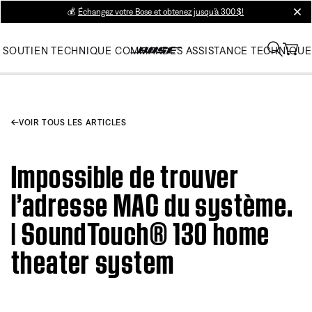
💰
Échangez votre Bose et obtenez jusqu’à 300 $!
clos
SOUTIEN TECHNIQUE
COMMANDES
ASSISTANCE TECHNIQUE
VOIR TOUS LES ARTICLES
Impossible de trouver
l’adresse MAC du système.
| SoundTouch® 130 home
theater system