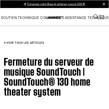
💰
Échangez votre Bose et obtenez jusqu’à 300 $!
clos
SOUTIEN TECHNIQUE
COMMANDES
ASSISTANCE TECHNIQUE
VOIR TOUS LES ARTICLES
Fermeture du serveur de
musique SoundTouch |
SoundTouch® 130 home
theater system