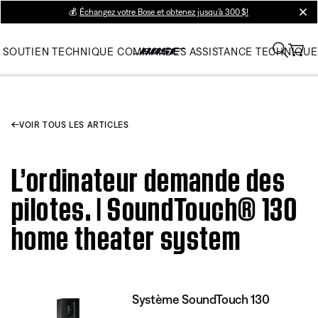
💰
Échangez votre Bose et obtenez jusqu’à 300 $!
clos
SOUTIEN TECHNIQUE
COMMANDES
ASSISTANCE TECHNIQUE
VOIR TOUS LES ARTICLES
L’ordinateur demande des
pilotes. | SoundTouch® 130
home theater system
Système SoundTouch 130