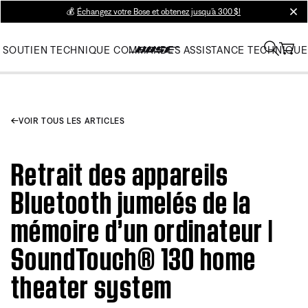
💰
Échangez votre Bose et obtenez jusqu’à 300 $!
clos
SOUTIEN TECHNIQUE
COMMANDES
ASSISTANCE TECHNIQUE
VOIR TOUS LES ARTICLES
Retrait des appareils
Bluetooth jumelés de la
mémoire d’un ordinateur |
SoundTouch® 130 home
theater system