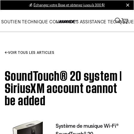
💰
Échangez votre Bose et obtenez jusqu’à 300 $!
clos
SOUTIEN TECHNIQUE
COMMANDES
ASSISTANCE TECHNIQUE
VOIR TOUS LES ARTICLES
SoundTouch® 20 system |
SiriusXM account cannot
be added
Système de musique Wi-Fi®
SoundTouch® 20