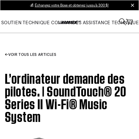
💰
Échangez votre Bose et obtenez jusqu’à 300 $!
clos
SOUTIEN TECHNIQUE
COMMANDES
ASSISTANCE TECHNIQUE
VOIR TOUS LES ARTICLES
L’ordinateur demande des
pilotes. | SoundTouch® 20
Series II Wi-Fi® Music
System