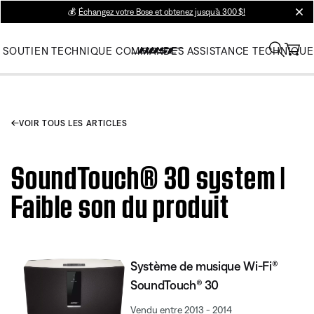
💰
Échangez votre Bose et obtenez jusqu’à 300 $!
clos
SOUTIEN TECHNIQUE
COMMANDES
ASSISTANCE TECHNIQUE
VOIR TOUS LES ARTICLES
SoundTouch® 30 system |
Faible son du produit
Système de musique Wi-Fi®
SoundTouch® 30
Vendu entre 2013 - 2014