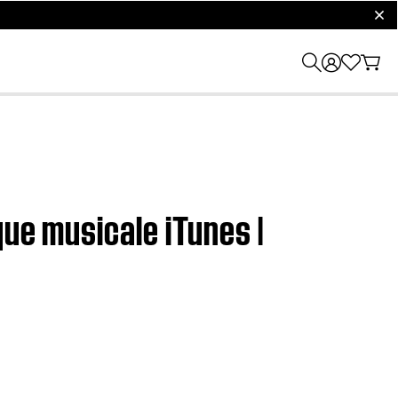
clos
que musicale iTunes |