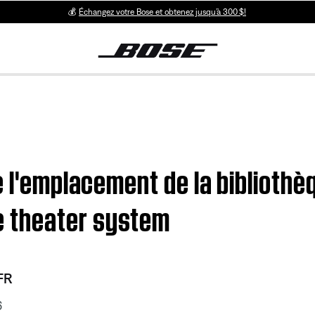
💰
Échangez votre Bose et obtenez jusqu’à 300 $!
e l'emplacement de la bibliothè
 theater system
FR
6