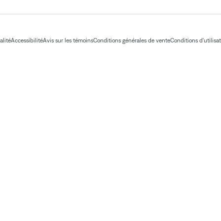
alité
Accessibilité
Avis sur les témoins
Conditions générales de vente
Conditions d'utilisa