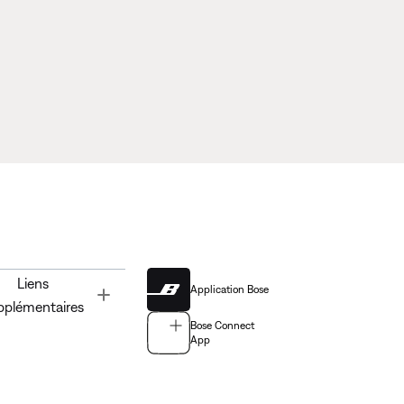
Liens
Application Bose
Toggle
pplémentaires
Bose Connect
App