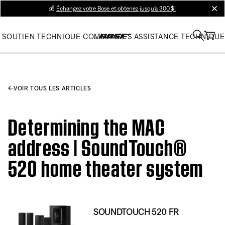
💰
Échangez votre Bose et obtenez jusqu’à 300 $!
clos
SOUTIEN TECHNIQUE
COMMANDES
ASSISTANCE TECHNIQUE
VOIR TOUS LES ARTICLES
Determining the MAC
address | SoundTouch®
520 home theater system
SOUNDTOUCH 520 FR