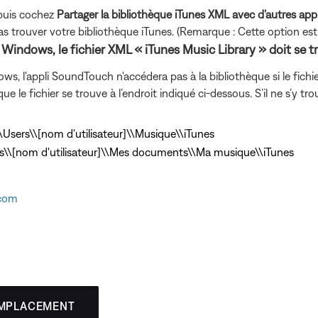
 puis cochez
Partager la bibliothèque iTunes XML avec d'autres app
uver votre bibliothèque iTunes. (Remarque : Cette option est dis
ur Windows, le fichier XML « iTunes Music Library » doit se t
ows, l'appli SoundTouch n'accédera pas à la bibliothèque si le fichi
 le fichier se trouve à l’endroit indiqué ci-dessous. S’il ne s’y trou
\\Users\\[nom d'utilisateur]\\Musique\\iTunes
s\\[nom d'utilisateur]\\Mes documents\\Ma musique\\iTunes
.com
EMPLACEMENT