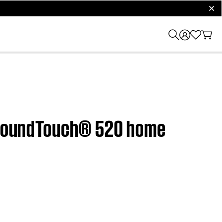
clos
| SoundTouch® 520 home