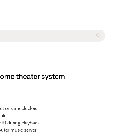
home theater system
actions are blocked
able
off) during playback
puter music server