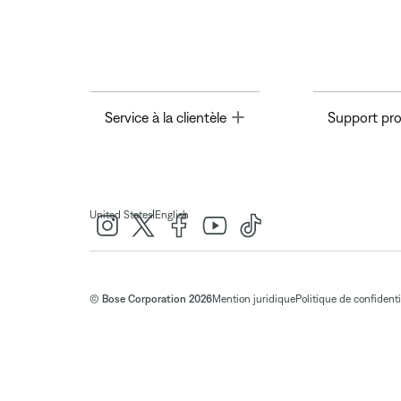
Toggle
Service à la clientèle
Support pro
|
United States
English
© Bose Corporation 2026
Mention juridique
Politique de confidenti