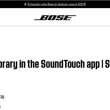
💰
Échangez votre Bose et obtenez jusqu’à 300 $!
library in the SoundTouch app 
FR
6