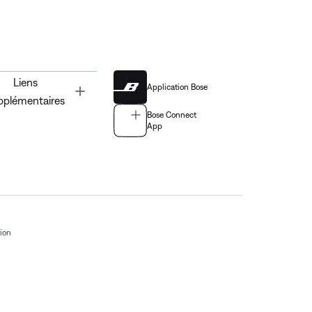
Liens
Application Bose
Toggle
pplémentaires
Bose Connect
App
tion