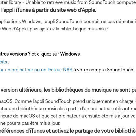
mputer library - Unable to retrieve music from SoundTouch compute
’appli iTunes à partir du site web d’Apple.
 d’applications Windows, l’appli SoundTouch pourrait ne pas détect
te Web d’Apple, puis ajoutez la bibliothèque musicale :
tres versions ?
et cliquez sur
Windows
.
bits
.
sur un ordinateur ou un lecteur NAS
à votre compte SoundTouch.
 version ultérieure, les bibliothèques de musique ne sont p
s macOS. Comme l'appli SoundTouch prend uniquement en charge le
uter une bibliothèque musicale à partir d'un ordinateur utilisant m
érieure de macOS et que cet ordinateur a ensuite été mis à jour ver
ne pourra pas être mis à jour.
préférences d’iTunes et activez le partage de votre biblioth