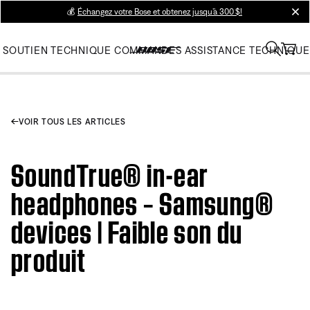
💰
Échangez votre Bose et obtenez jusqu’à 300 $!
clos
SOUTIEN TECHNIQUE
COMMANDES
ASSISTANCE TECHNIQUE
VOIR TOUS LES ARTICLES
SoundTrue® in-ear
headphones – Samsung®
devices | Faible son du
produit