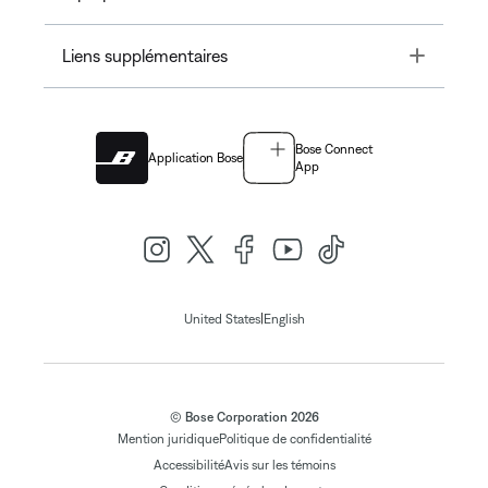
Toggle
Liens supplémentaires
Bose Connect
Application Bose
App
|
United States
English
© Bose Corporation 2026
Mention juridique
Politique de confidentialité
Accessibilité
Avis sur les témoins