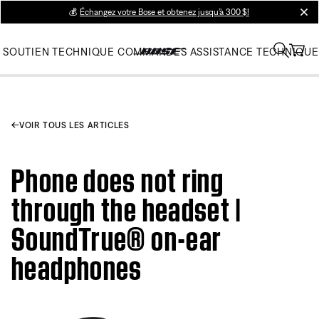
💰
Échangez votre Bose et obtenez jusqu’à 300 $!
clos
SOUTIEN TECHNIQUE
COMMANDES
ASSISTANCE TECHNIQUE
VOIR TOUS LES ARTICLES
Phone does not ring
through the headset |
SoundTrue® on-ear
headphones