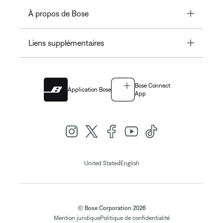
Toggle
À propos de Bose
Toggle
Liens supplémentaires
Bose Connect
Application Bose
App
|
United States
English
© Bose Corporation 2026
Mention juridique
Politique de confidentialité