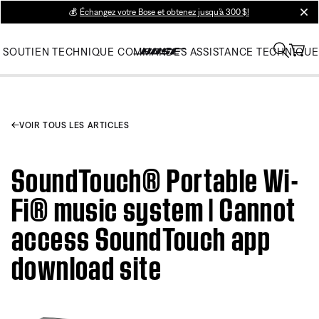
💰
Échangez votre Bose et obtenez jusqu’à 300 $!
clos
SOUTIEN TECHNIQUE
COMMANDES
ASSISTANCE TECHNIQUE
VOIR TOUS LES ARTICLES
SoundTouch® Portable Wi-
Fi® music system | Cannot
access SoundTouch app
download site