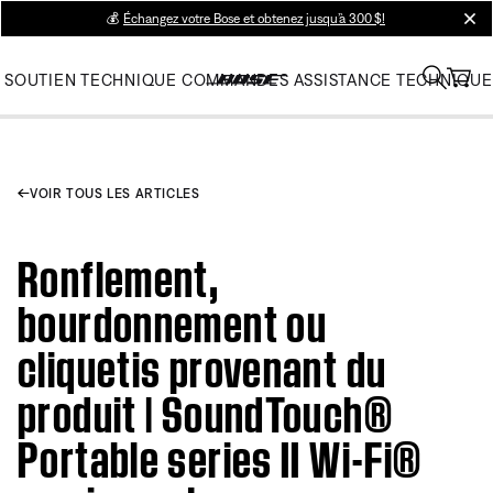
💰
Échangez votre Bose et obtenez jusqu’à 300 $!
clos
SOUTIEN TECHNIQUE
COMMANDES
ASSISTANCE TECHNIQUE
VOIR TOUS LES ARTICLES
Ronflement,
bourdonnement ou
cliquetis provenant du
produit | SoundTouch®
Portable series II Wi-Fi®