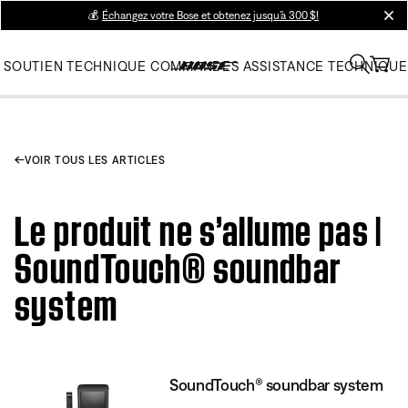
💰
Échangez votre Bose et obtenez jusqu’à 300 $!
clos
SOUTIEN TECHNIQUE
COMMANDES
ASSISTANCE TECHNIQUE
VOIR TOUS LES ARTICLES
Le produit ne s’allume pas |
SoundTouch® soundbar
system
SoundTouch® soundbar system