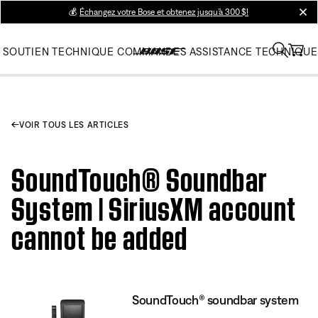
💰
Échangez votre Bose et obtenez jusqu’à 300 $!
clos
SOUTIEN TECHNIQUE
COMMANDES
ASSISTANCE TECHNIQUE
VOIR TOUS LES ARTICLES
SoundTouch® Soundbar
System | SiriusXM account
cannot be added
SoundTouch® soundbar system