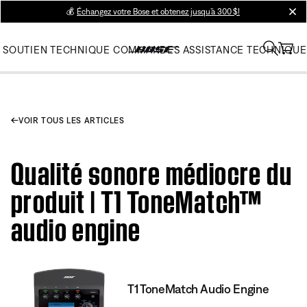
💰
Échangez votre Bose et obtenez jusqu’à 300 $!
clos
SOUTIEN TECHNIQUE
COMMANDES
ASSISTANCE TECHNIQUE
VOIR TOUS LES ARTICLES
Qualité sonore médiocre du
produit | T1 ToneMatch™
audio engine
T1 ToneMatch Audio Engine