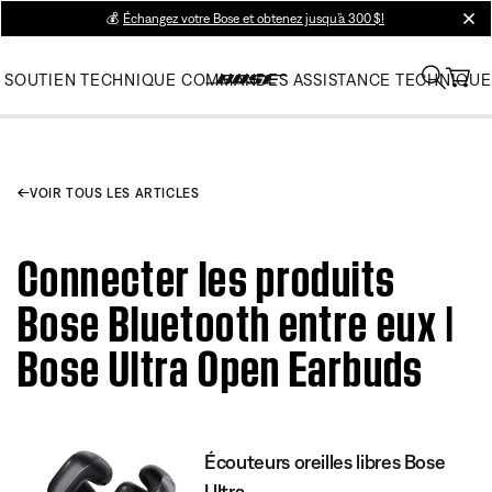
💰
Échangez votre Bose et obtenez jusqu’à 300 $!
clos
SOUTIEN TECHNIQUE
COMMANDES
ASSISTANCE TECHNIQUE
VOIR TOUS LES ARTICLES
Connecter les produits
Bose Bluetooth entre eux |
Bose Ultra Open Earbuds
Écouteurs oreilles libres Bose
Ultra