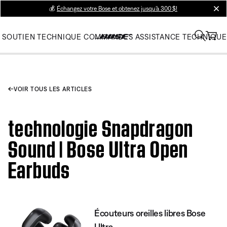
💰
Échangez votre Bose et obtenez jusqu’à 300 $!
clos
SOUTIEN TECHNIQUE
COMMANDES
ASSISTANCE TECHNIQUE
VOIR TOUS LES ARTICLES
technologie Snapdragon
Sound | Bose Ultra Open
Earbuds
Écouteurs oreilles libres Bose
Ultra