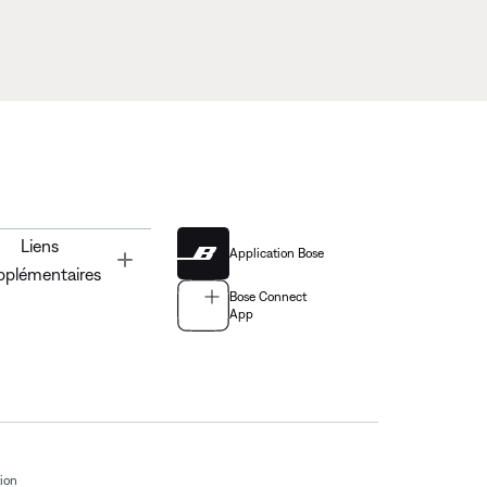
Liens
Application Bose
Toggle
pplémentaires
Bose Connect
App
tion