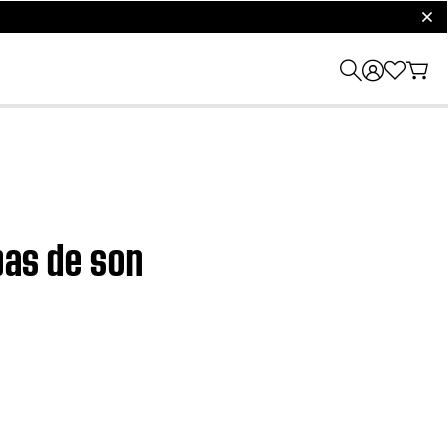
clos
pas de son