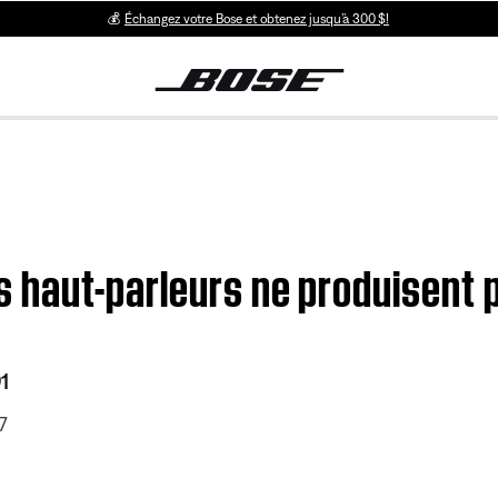
💰
Échangez votre Bose et obtenez jusqu’à 300 $!
es haut-parleurs ne produisent 
1
7