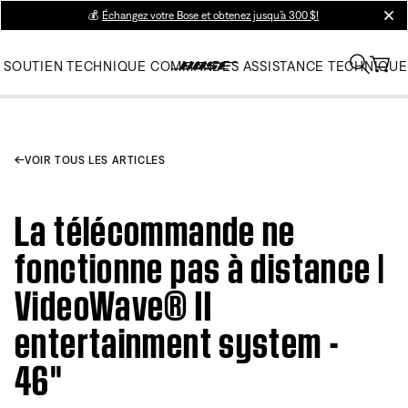
💰
Échangez votre Bose et obtenez jusqu’à 300 $!
clos
SOUTIEN TECHNIQUE
COMMANDES
ASSISTANCE TECHNIQUE
VOIR TOUS LES ARTICLES
La télécommande ne
fonctionne pas à distance |
VideoWave® II
entertainment system -
46"