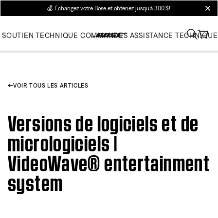
💰
Échangez votre Bose et obtenez jusqu’à 300 $!
clos
SOUTIEN TECHNIQUE
COMMANDES
ASSISTANCE TECHNIQUE
VOIR TOUS LES ARTICLES
Versions de logiciels et de
micrologiciels |
VideoWave® entertainment
system