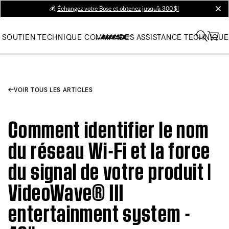
💰
Échangez votre Bose et obtenez jusqu’à 300 $!
clos
SOUTIEN TECHNIQUE
COMMANDES
ASSISTANCE TECHNIQUE
VOIR TOUS LES ARTICLES
Comment identifier le nom
du réseau Wi-Fi et la force
du signal de votre produit |
VideoWave® III
entertainment system -