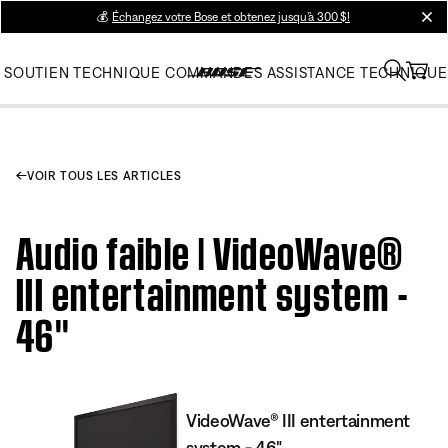
💰
Échangez votre Bose et obtenez jusqu’à 300 $!
clos
SOUTIEN TECHNIQUE
COMMANDES
ASSISTANCE TECHNIQUE
VOIR TOUS LES ARTICLES
Audio faible | VideoWave®
III entertainment system -
46''
VideoWave® III entertainment
system - 46"