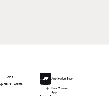
Liens
Application Bose
Toggle
pplémentaires
Bose Connect
App