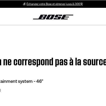
💰
Échangez votre Bose et obtenez jusqu’à 300 $!
on ne correspond pas à la sourc
tainment system - 46"
3