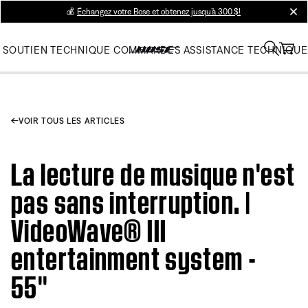
💰
Échangez votre Bose et obtenez jusqu’à 300 $!
clos
SOUTIEN TECHNIQUE
COMMANDES
ASSISTANCE TECHNIQUE
VOIR TOUS LES ARTICLES
La lecture de musique n'est
pas sans interruption. |
VideoWave® III
entertainment system -
55''