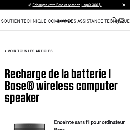
💰
Échangez votre Bose et obtenez jusqu’à 300 $!
clos
SOUTIEN TECHNIQUE
COMMANDES
ASSISTANCE TECHNIQUE
VOIR TOUS LES ARTICLES
Recharge de la batterie |
Bose® wireless computer
speaker
Enceinte sans fil pour ordinateur
Bose