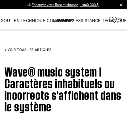
💰
Échangez votre Bose et obtenez jusqu’à 300 $!
clos
SOUTIEN TECHNIQUE
COMMANDES
ASSISTANCE TECHNIQUE
VOIR TOUS LES ARTICLES
Wave® music system |
Caractères inhabituels ou
incorrects s'affichent dans
le système