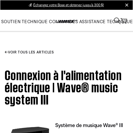
💰
Échangez votre Bose et obtenez jusqu’à 300 $!
clos
SOUTIEN TECHNIQUE
COMMANDES
ASSISTANCE TECHNIQUE
VOIR TOUS LES ARTICLES
Connexion à l’alimentation
électrique | Wave® music
system III
Système de musique Wave® III