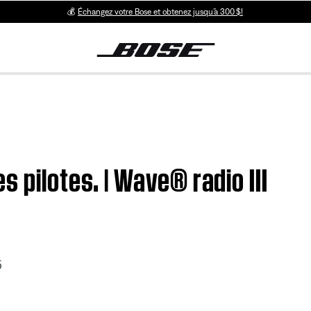
💰
Échangez votre Bose et obtenez jusqu’à 300 $!
 pilotes. | Wave® radio III
5