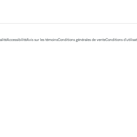
alité
Accessibilité
Avis sur les témoins
Conditions générales de vente
Conditions d'utilisa