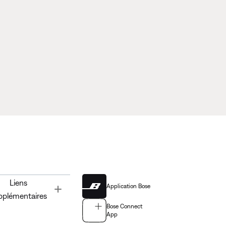
Liens
Application Bose
Toggle
pplémentaires
Bose Connect
App