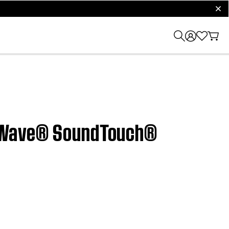
clos
t | Wave® SoundTouch®