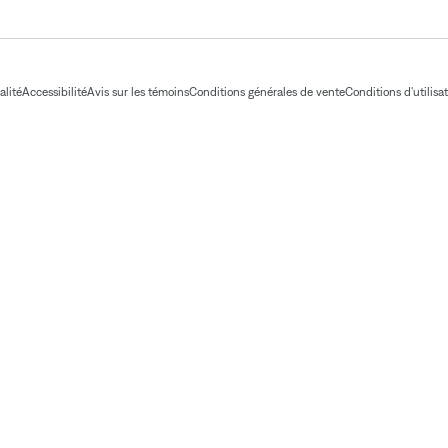
alité
Accessibilité
Avis sur les témoins
Conditions générales de vente
Conditions d'utilisa