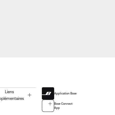
Liens
Application Bose
Toggle
pplémentaires
Bose Connect
App