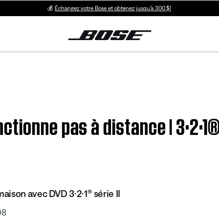
💰
Échangez votre Bose et obtenez jusqu’à 300 $!
tionne pas à distance | 3·2·1®
ison avec DVD 3·2·1® série II
08