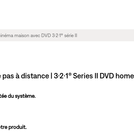
as à distance | 3·2·1® Series II DVD hom
tée du système.
tre produit.