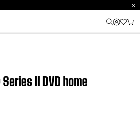
clos
 Series II DVD home