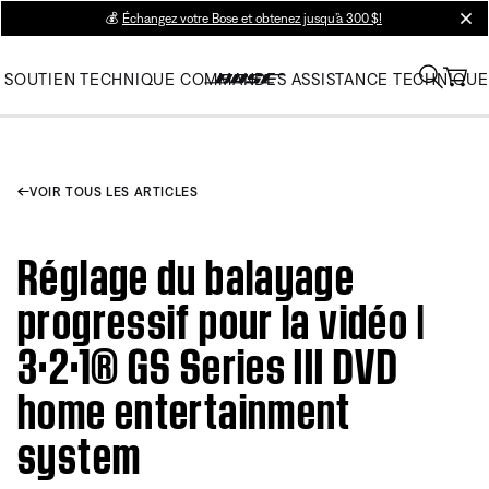
💰
Échangez votre Bose et obtenez jusqu’à 300 $!
clos
SOUTIEN TECHNIQUE
COMMANDES
ASSISTANCE TECHNIQUE
VOIR TOUS LES ARTICLES
Réglage du balayage
progressif pour la vidéo |
3·2·1® GS Series III DVD
home entertainment
system