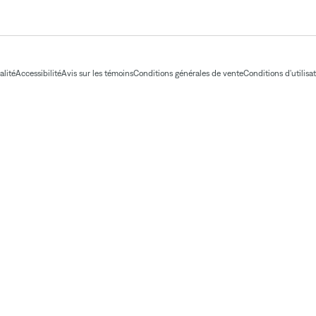
alité
Accessibilité
Avis sur les témoins
Conditions générales de vente
Conditions d'utilisa