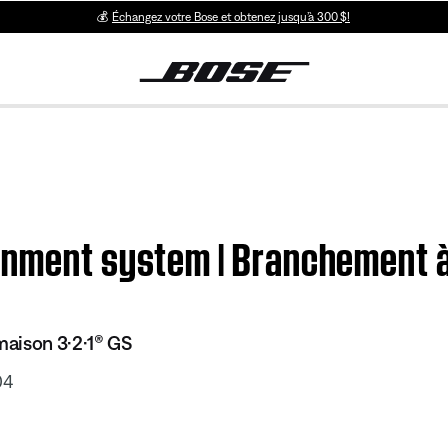
💰
Échangez votre Bose et obtenez jusqu’à 300 $!
inment system | Branchement à 
aison 3·2·1® GS
04