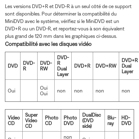
Les versions DVD+R et DVD-R à un seul côté de ce support
sont disponibles. Pour déterminer la compatibilité du
MiniDVD avec le système, vérifiez si le MiniDVD est un
DVD+R ou un DVD-R, et reportez-vous à son équivalent
plus grand de 120 mm dans les graphiques ci-dessus.
Compatibilité avec les disques vidéo
DVD-
DVD+R
DVD-
DVD-
R
DVD
DVD+R
DVD+RW
Dual
R
RW
Dual
Layer
Layer
Oui
Oui
non
non
non
non
Oui
Super
DualDisc
Video
Photo
Photo
Blu-
HD-
Video
(DVD
CD
CD
DVD
ray
DVD
CD
side)
non