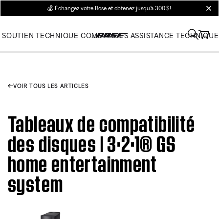
💰
Échangez votre Bose et obtenez jusqu’à 300 $!
clos
SOUTIEN TECHNIQUE
COMMANDES
ASSISTANCE TECHNIQUE
VOIR TOUS LES ARTICLES
Tableaux de compatibilité
des disques | 3·2·1® GS
home entertainment
system