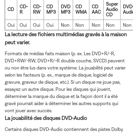
Super
CD-
CD-
CD
DVD
CD
CD
DVD
CD
Audio
R
RW
MP3
MP3
WMA
AAC
Audi
CD
Oui
Oui
Oui
Oui
Non
Non
Non
Non
Non
La lecture des fichiers multimédias gravés à la maison
peut varier.
Formats de médias faits maison (p. ex. Les DVD+R/-R,
DVD+RW/-RW, DVD+R/-R double couche, SVCD) peuvent
ou non être lus dans votre système. La jouabilité peut varier
selon les facteurs (p. ex., marque de disque, logiciel de
gravure, graveur de disque, etc.). Si un disque ne joue pas,
essayez un autre disque. Pour les disques qui jouent,
déterminer la marque du disque et la façon dont il a été
gravé pourrait aider à déterminer les autres supports qui
vont jouer avec succès.
La jouabilité des disques DVD-Audio
Certains disques DVD-Audio contiennent des pistes Dolby