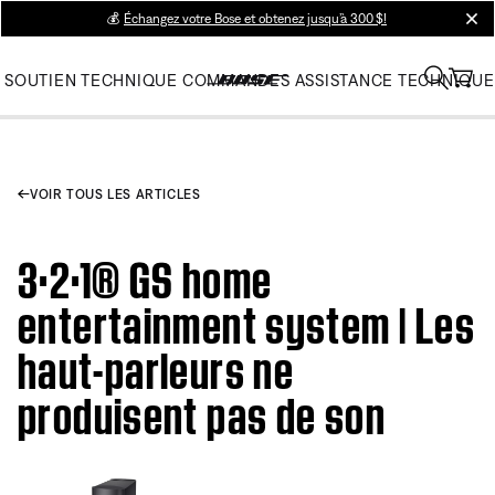
💰
Échangez votre Bose et obtenez jusqu’à 300 $!
clos
SOUTIEN TECHNIQUE
COMMANDES
ASSISTANCE TECHNIQUE
VOIR TOUS LES ARTICLES
3·2·1® GS home
entertainment system | Les
haut-parleurs ne
produisent pas de son