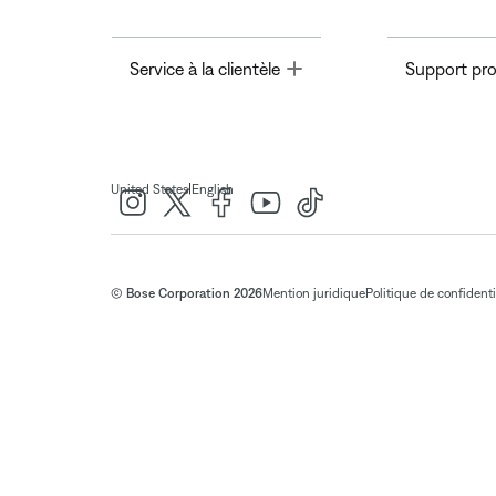
Toggle
Service à la clientèle
Support pro
|
United States
English
© Bose Corporation 2026
Mention juridique
Politique de confidenti