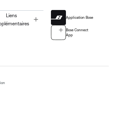
Liens
Application Bose
Toggle
pplémentaires
Bose Connect
App
tion