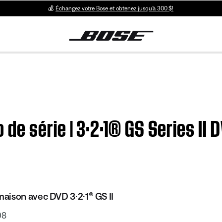
💰
Échangez votre Bose et obtenez jusqu’à 300 $!
de série | 3·2·1® GS Series II
ison avec DVD 3·2·1® GS II
08