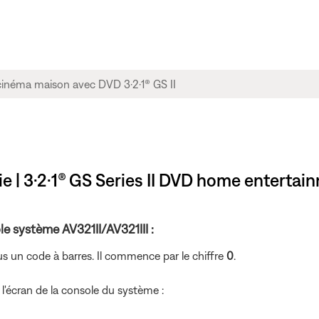
 | 3·2·1® GS Series II DVD home entertai
e système AV321II/AV321III :
s un code à barres. Il commence par le chiffre
0
.
l'écran de la console du système :