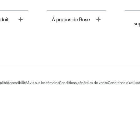
Toggle
Toggle
duit
À propos de Bose
su
alité
Accessibilité
Avis sur les témoins
Conditions générales de vente
Conditions d'utilisa