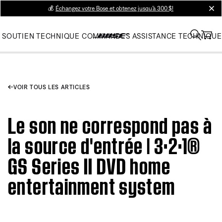
💰
Échangez votre Bose et obtenez jusqu’à 300 $!
clos
SOUTIEN TECHNIQUE
COMMANDES
ASSISTANCE TECHNIQUE
VOIR TOUS LES ARTICLES
Le son ne correspond pas à
la source d'entrée | 3·2·1®
GS Series II DVD home
entertainment system