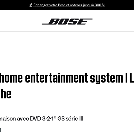
💰
Échangez votre Bose et obtenez jusqu’à 300 $!
D home entertainment system |
che
ison avec DVD 3·2·1® GS série III
1