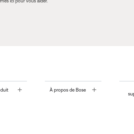
es ici pour vous aider.
Toggle
Toggle
duit
À propos de Bose
su