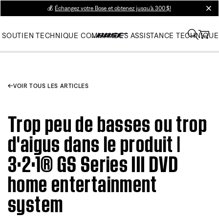
💰
Échangez votre Bose et obtenez jusqu’à 300 $!
clos
SOUTIEN TECHNIQUE
COMMANDES
ASSISTANCE TECHNIQUE
VOIR TOUS LES ARTICLES
Trop peu de basses ou trop
d'aigus dans le produit |
3·2·1® GS Series III DVD
home entertainment
system