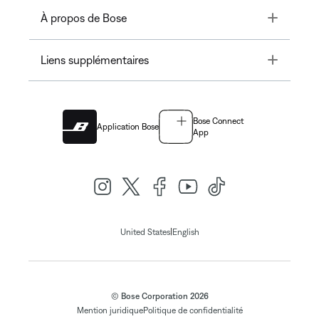
Toggle
À propos de Bose
Toggle
Liens supplémentaires
Bose Connect
Application Bose
App
|
United States
English
© Bose Corporation 2026
Mention juridique
Politique de confidentialité