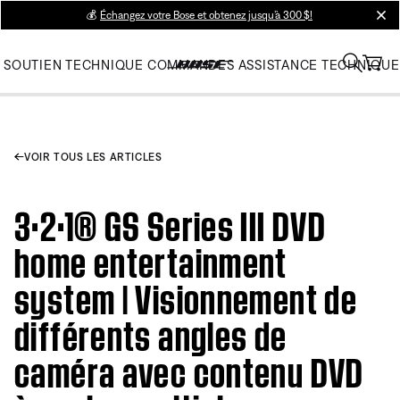
💰
Échangez votre Bose et obtenez jusqu’à 300 $!
clos
SOUTIEN TECHNIQUE
COMMANDES
ASSISTANCE TECHNIQUE
VOIR TOUS LES ARTICLES
3·2·1® GS Series III DVD
home entertainment
system | Visionnement de
différents angles de
caméra avec contenu DVD