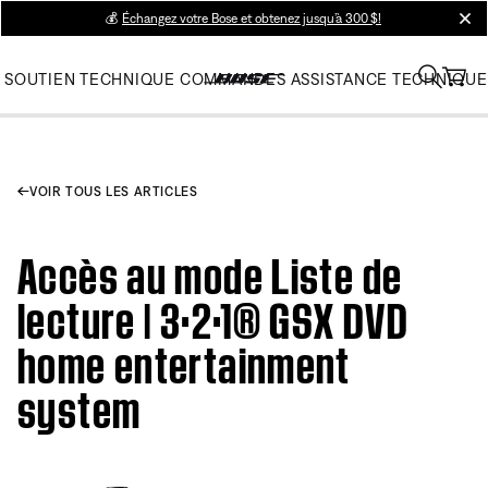
💰
Échangez votre Bose et obtenez jusqu’à 300 $!
clos
SOUTIEN TECHNIQUE
COMMANDES
ASSISTANCE TECHNIQUE
VOIR TOUS LES ARTICLES
Accès au mode Liste de
lecture | 3·2·1® GSX DVD
home entertainment
system