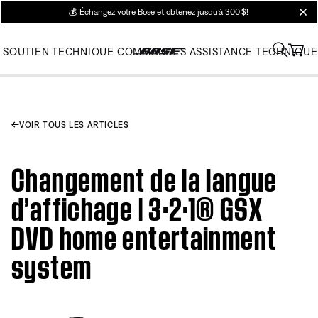
💰
Échangez votre Bose et obtenez jusqu’à 300 $!
clos
SOUTIEN TECHNIQUE
COMMANDES
ASSISTANCE TECHNIQUE
VOIR TOUS LES ARTICLES
Changement de la langue
d’affichage | 3·2·1® GSX
DVD home entertainment
system