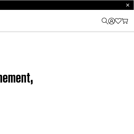
clos
nement,