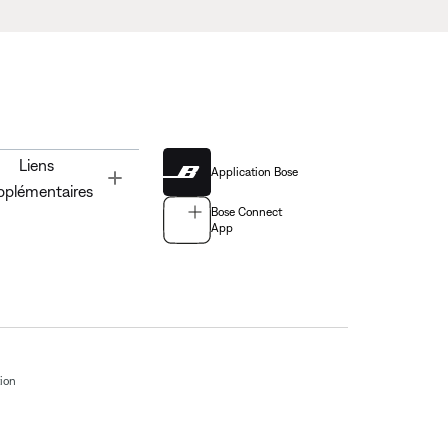
Liens
Application Bose
Toggle
pplémentaires
Bose Connect
App
tion