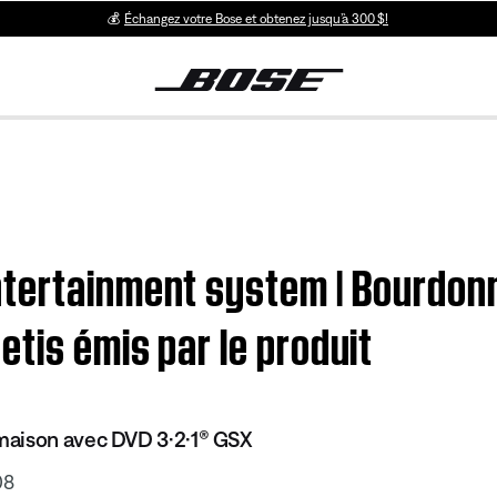
💰
Échangez votre Bose et obtenez jusqu’à 300 $!
ntertainment system | Bourdon
tis émis par le produit
aison avec DVD 3·2·1® GSX
08