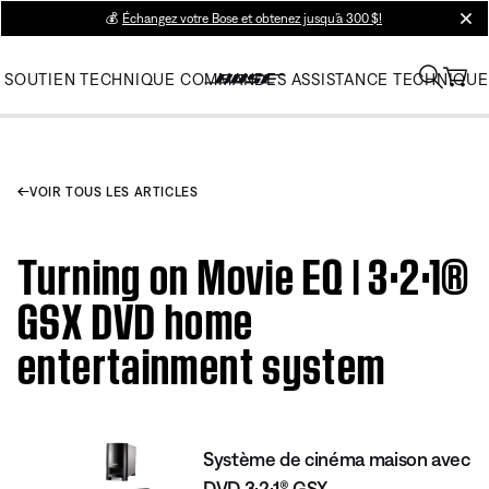
💰
Échangez votre Bose et obtenez jusqu’à 300 $!
clos
SOUTIEN TECHNIQUE
COMMANDES
ASSISTANCE TECHNIQUE
VOIR TOUS LES ARTICLES
Turning on Movie EQ | 3·2·1®
GSX DVD home
entertainment system
Système de cinéma maison avec
DVD 3·2·1® GSX